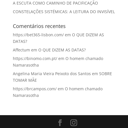
A ESCUTA COMO CAMINHO DE PACIFICAÇÃO
CONSTELAÇÕES SISTÉMICAS: A LEITURA DO INVISÍVEL
Comentários recentes
https://bet365-lisbon.com/
em
O QUE DIZEM AS
DATAS?
Affectum
em
O QUE DIZEM AS DATAS?
https://binomo.com.pt/
em
O homem chamado
Namarasotha
Angelina Maria Vieira Peixoto dos Santos
em
SOBRE
TOMAR MÃE
https://brcampos.com/
em
O homem chamado
Namarasotha