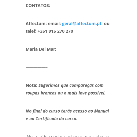
CONTATOS:
Affectum:
email:
geral@affectum.pt
ou
telef: +351 915 270 270
Maria Del Mar:
—————–
Nota:
Sugerimos que compareças com
roupas brancas ou o mais leve possível.
No final do curso terás acesso ao Manual
e ao Certificado do curso.
Neste vídeo podes conhecer mais sobre os