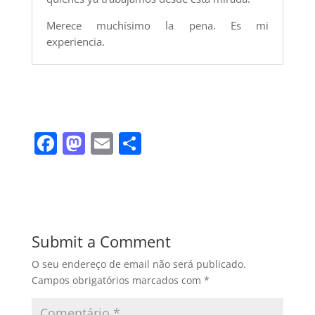
Merece muchísimo la pena. Es mi
experiencia.
F
M
E
S
a
a
m
h
c
st
ai
ar
e
o
l
e
b
d
Submit a Comment
o
o
O seu endereço de email não será publicado.
o
n
Campos obrigatórios marcados com
*
k