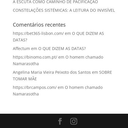
A ESCUTA COMO CAMINHO DE PACIFICAÇÃO
CONSTELAÇÕES SISTÉMICAS: A LEITURA DO INVISÍVEL
Comentários recentes
https://bet365-lisbon.com/
em
O QUE DIZEM AS
DATAS?
Affectum
em
O QUE DIZEM AS DATAS?
https://binomo.com.pt/
em
O homem chamado
Namarasotha
Angelina Maria Vieira Peixoto dos Santos
em
SOBRE
TOMAR MÃE
https://brcampos.com/
em
O homem chamado
Namarasotha