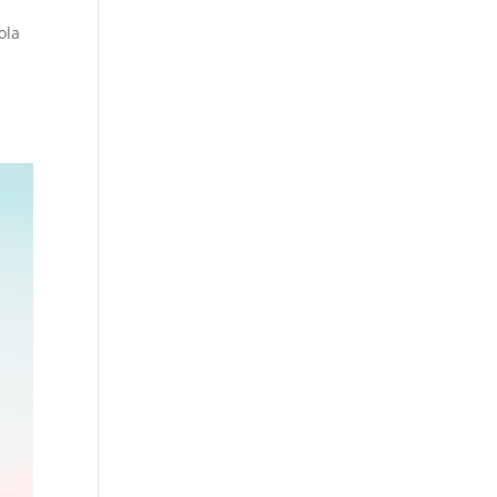
ola
a