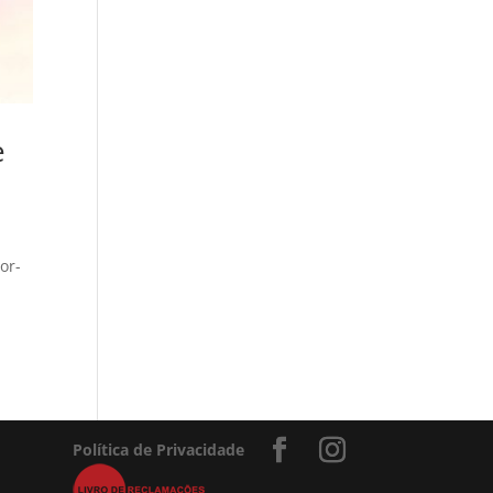
e
or-
Política de Privacidade