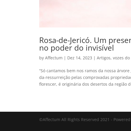
Rosa-de-Jericó. Um prese
no poder do invisível
by
Affectum
|
Dez 14, 2023
|
Artigos
,
vozes do
“Só cantamos bem nos ramos da nossa árvore g
da-ressurreição pelas comprovadas proprieda
florescer, é originária dos desertos da região d
©Affectum All Rights Reserved 2021 - Powere