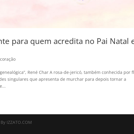
nte para quem acredita no Pai Natal 
 coração
enealógica”, René Char A rosa-de-jericó, também conhecida por fl
des singulares que apresenta de murchar para depois tornar a
e...
d By IZZATO.COM