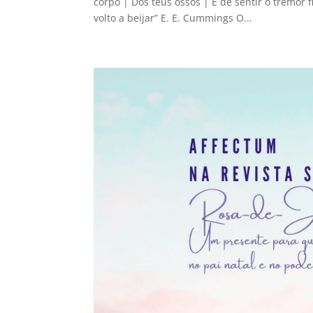
corpo | Dos teus ossos | E de sentir o tremor fi
volto a beijar” E. E. Cummings O...