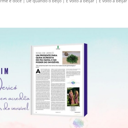
rme e doce | De quando o beijo | E volto a beijar | E volto a beijar