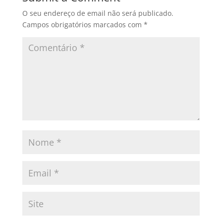
o
o
O seu endereço de email não será publicado.
o
n
Campos obrigatórios marcados com
*
k