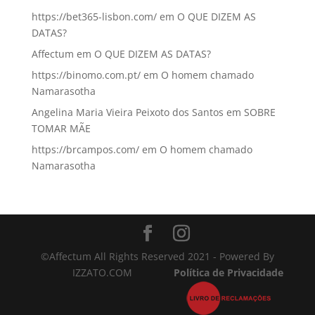
https://bet365-lisbon.com/
em
O QUE DIZEM AS
DATAS?
Affectum
em
O QUE DIZEM AS DATAS?
https://binomo.com.pt/
em
O homem chamado
Namarasotha
Angelina Maria Vieira Peixoto dos Santos
em
SOBRE
TOMAR MÃE
https://brcampos.com/
em
O homem chamado
Namarasotha
©Affectum All Rights Reserved 2021 - Powered By
IZZATO.COM
Política de Privacidade