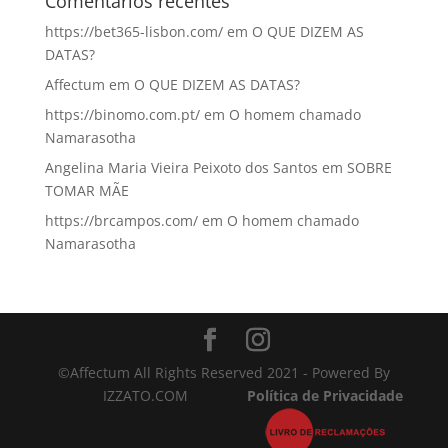
Comentários recentes
https://bet365-lisbon.com/
em
O QUE DIZEM AS
DATAS?
Affectum
em
O QUE DIZEM AS DATAS?
https://binomo.com.pt/
em
O homem chamado
Namarasotha
Angelina Maria Vieira Peixoto dos Santos
em
SOBRE
TOMAR MÃE
https://brcampos.com/
em
O homem chamado
Namarasotha
©Affectum All Rights Reserved 2021 - Powered By
IZZATO.COM
Política de Privacidade