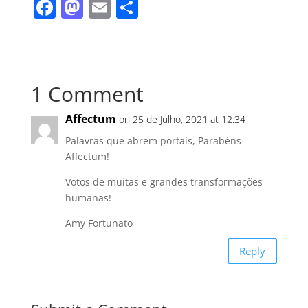
F
M
E
S
a
a
m
h
c
st
ai
ar
e
o
l
e
1 Comment
b
d
o
o
Affectum
on 25 de Julho, 2021 at 12:34
o
n
Palavras que abrem portais, Parabéns
k
Affectum!
Votos de muitas e grandes transformações
humanas!
Amy Fortunato
Reply