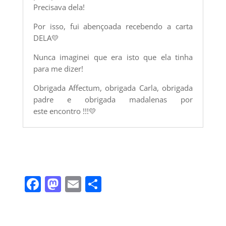
Precisava dela!
Por isso, fui abençoada recebendo a carta
DELA💛
Nunca imaginei que era isto que ela tinha
para me dizer!
Obrigada Affectum, obrigada Carla, obrigada
padre e obrigada madalenas por
este encontro !!!💛
F
M
E
S
a
a
m
h
c
st
ai
ar