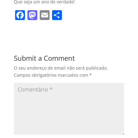
Que seja um ano de verdade!
F
M
E
S
a
a
m
h
c
st
ai
ar
e
o
l
e
b
d
Submit a Comment
o
o
O seu endereço de email não será publicado.
o
n
Campos obrigatórios marcados com
*
k