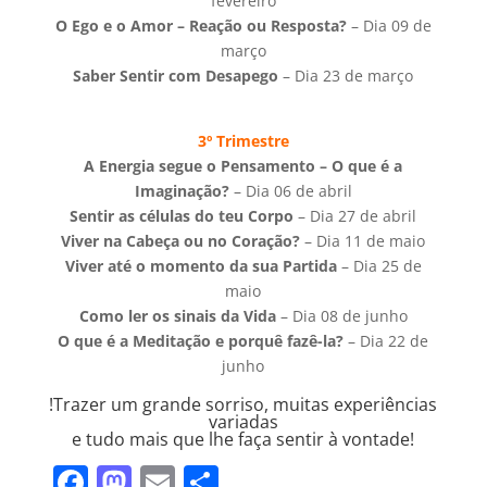
fevereiro
O Ego e o Amor – Reação ou Resposta?
– Dia 09 de
março
Saber Sentir com Desapego
– Dia 23 de março
3º Trimestre
A Energia segue o Pensamento – O que é a
Imaginação?
– Dia 06 de abril
Sentir as células do teu Corpo
– Dia 27 de abril
Viver na Cabeça ou no Coração?
– Dia 11 de maio
Viver até o momento da sua Partida
– Dia 25 de
maio
Como ler os sinais da Vida
– Dia 08 de junho
O que é a Meditação e porquê fazê-la?
– Dia 22 de
junho
!Trazer um grande sorriso, muitas experiências
variadas
e tudo mais que lhe faça sentir à vontade!
F
M
E
S