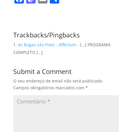
a
a
m
h
c
st
ai
ar
e
o
l
e
b
d
Trackbacks/Pingbacks
o
o
As Rugas são Fixes - Affectum
- […] PROGRAMA
o
n
COMPLETO […]
k
Submit a Comment
O seu endereço de email não será publicado.
Campos obrigatórios marcados com
*