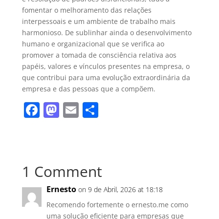
fomentar o melhoramento das relações
interpessoais e um ambiente de trabalho mais
harmonioso. De sublinhar ainda o desenvolvimento
humano e organizacional que se verifica ao
promover a tomada de consciência relativa aos
papéis, valores e vínculos presentes na empresa, o
que contribui para uma evolução extraordinária da
empresa e das pessoas que a compõem.
F
M
E
S
a
a
m
h
c
st
ai
ar
e
o
l
e
1 Comment
b
d
o
o
Ernesto
on 9 de Abril, 2026 at 18:18
o
n
Recomendo fortemente o ernesto.me como
uma solução eficiente para empresas que