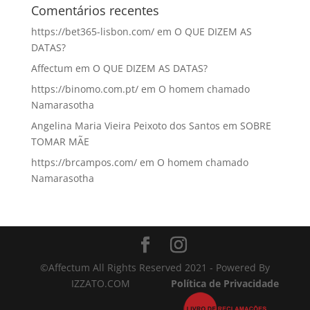
Comentários recentes
https://bet365-lisbon.com/
em
O QUE DIZEM AS
DATAS?
Affectum
em
O QUE DIZEM AS DATAS?
https://binomo.com.pt/
em
O homem chamado
Namarasotha
Angelina Maria Vieira Peixoto dos Santos
em
SOBRE
TOMAR MÃE
https://brcampos.com/
em
O homem chamado
Namarasotha
©Affectum All Rights Reserved 2021 - Powered By
IZZATO.COM
Política de Privacidade