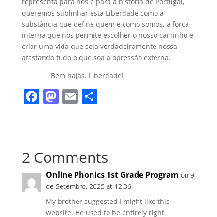
representa para nós e para a história de Portugal,
queremos sublinhar esta Liberdade como a
substância que define quem e como somos, a força
interna que nos permite escolher o nosso caminho e
criar uma vida que seja verdadeiramente nossa,
afastando tudo o que soa a opressão externa.
Bem hajas, Liberdade!
F
M
E
S
a
a
m
h
c
st
ai
ar
e
o
l
e
2 Comments
b
d
o
o
Online Phonics 1st Grade Program
on 9
o
n
de Setembro, 2025 at 12:36
k
My brother suggested I might like this
website. He used to be entirely right.