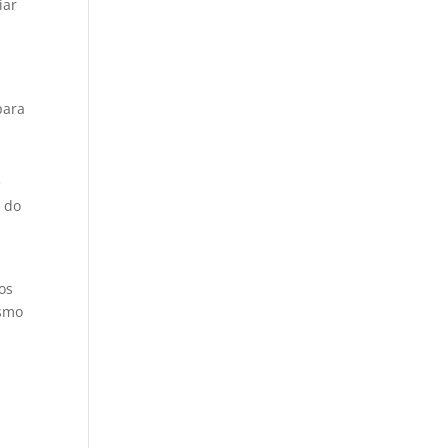
iar
para
é
 do
aos
esmo