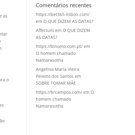
Comentários recentes
https://bet365-lisbon.com/
e as
em
O QUE DIZEM AS DATAS?
Affectum
em
O QUE DIZEM
ntar
AS DATAS?
o
https://binomo.com.pt/
em
o,
O homem chamado
Namarasotha
Angelina Maria Vieira
Peixoto dos Santos
em
ara o
SOBRE TOMAR MÃE
https://brcampos.com/
em
O
homem chamado
es
Namarasotha
ção