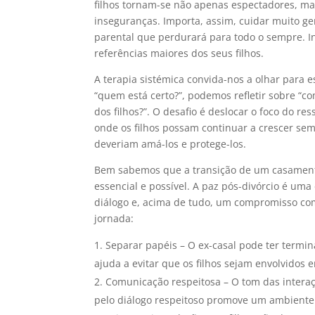
filhos tornam-se não apenas espectadores, m
inseguranças. Importa, assim, cuidar muito g
parental que perdurará para todo o sempre. 
referências maiores dos seus filhos.
A terapia sistémica convida-nos a olhar para 
“quem está certo?”, podemos refletir sobre “c
dos filhos?”. O desafio é deslocar o foco do r
onde os filhos possam continuar a crescer se
deveriam amá-los e protege-los.
Bem sabemos que a transição de um casamento
essencial e possível. A paz pós-divórcio é um
diálogo e, acima de tudo, um compromisso com
jornada:
Separar papéis – O ex-casal pode ter termi
ajuda a evitar que os filhos sejam envolvidos 
Comunicação respeitosa – O tom das interaçõ
pelo diálogo respeitoso promove um ambiente