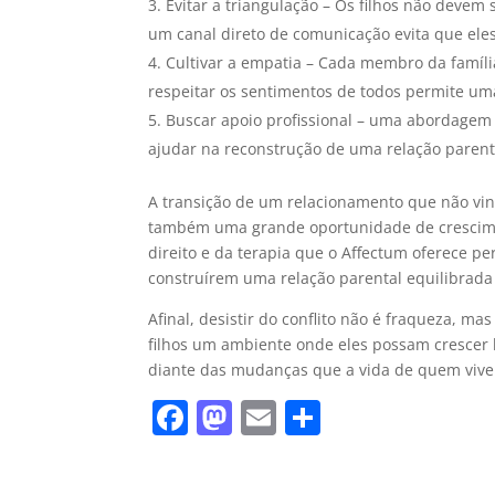
Evitar a triangulação – Os filhos não devem
um canal direto de comunicação evita que eles
Cultivar a empatia – Cada membro da famíli
respeitar os sentimentos de todos permite um
Buscar apoio profissional – uma abordagem 
ajudar na reconstrução de uma relação parenta
A transição de um relacionamento que não vin
também uma grande oportunidade de crescime
direito e da terapia que o Affectum oferece pe
construírem uma relação parental equilibrada 
Afinal, desistir do conflito não é fraqueza, m
filhos um ambiente onde eles possam crescer
diante das mudanças que a vida de quem viv
F
M
E
S
a
a
m
h
c
st
ai
ar