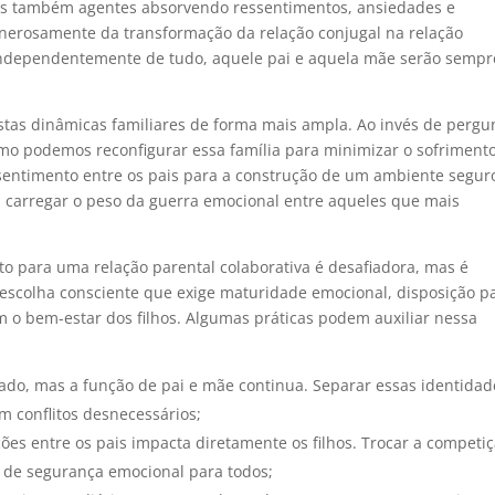
as também agentes absorvendo ressentimentos, ansiedades e
enerosamente da transformação da relação conjugal na relação
Independentemente de tudo, aquele pai e aquela mãe serão sempr
estas dinâmicas familiares de forma mais ampla. Ao invés de pergu
omo podemos reconfigurar essa família para minimizar o sofriment
essentimento entre os pais para a construção de um ambiente segur
m carregar o peso da guerra emocional entre aqueles que mais
 para uma relação parental colaborativa é desafiadora, mas é
a escolha consciente que exige maturidade emocional, disposição p
 o bem-estar dos filhos. Algumas práticas podem auxiliar nessa
nado, mas a função de pai e mãe continua. Separar essas identidad
em conflitos desnecessários;
es entre os pais impacta diretamente os filhos. Trocar a competi
 de segurança emocional para todos;