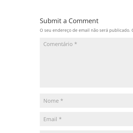
e
o
l
e
b
d
Submit a Comment
o
o
O seu endereço de email não será publicado.
o
n
k