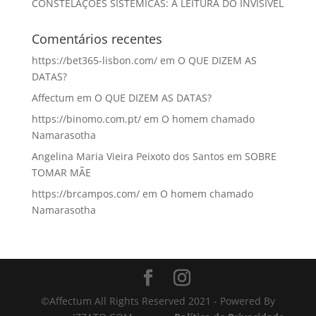
CONSTELAÇÕES SISTÉMICAS: A LEITURA DO INVISÍVEL
Comentários recentes
https://bet365-lisbon.com/
em
O QUE DIZEM AS
DATAS?
Affectum
em
O QUE DIZEM AS DATAS?
https://binomo.com.pt/
em
O homem chamado
Namarasotha
Angelina Maria Vieira Peixoto dos Santos
em
SOBRE
TOMAR MÃE
https://brcampos.com/
em
O homem chamado
Namarasotha
©Affectum All Rights Reserved 2021 - Powered By