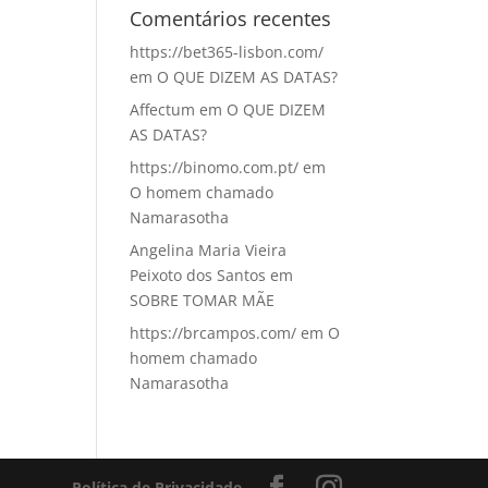
Comentários recentes
https://bet365-lisbon.com/
em
O QUE DIZEM AS DATAS?
Affectum
em
O QUE DIZEM
AS DATAS?
https://binomo.com.pt/
em
O homem chamado
Namarasotha
Angelina Maria Vieira
Peixoto dos Santos
em
SOBRE TOMAR MÃE
https://brcampos.com/
em
O
homem chamado
Namarasotha
Política de Privacidade