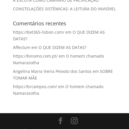
A ESCUTA COMO CAMINHO DE PACIFICAÇÃO
CONSTELAÇÕES SISTÉMICAS: A LEITURA DO INVISÍVEL
Comentários recentes
https://bet365-lisbon.com/
em
O QUE DIZEM AS
DATAS?
Affectum
em
O QUE DIZEM AS DATAS?
https://binomo.com.pt/
em
O homem chamado
Namarasotha
Angelina Maria Vieira Peixoto dos Santos
em
SOBRE
TOMAR MÃE
https://brcampos.com/
em
O homem chamado
Namarasotha