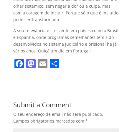
olhar sistémico, sem negar a dor ou a culpa, mas
com a coragem de incluir. Porque só o que é incluído
pode ser transformado.
A sua relevância é crescente em países como o Brasil
e Espanha, onde programas semelhantes têm sido
desenvolvidos no sistema judiciário e prisional há já
vários anos. Quiçá um dia em Portugal!
F
M
E
S
a
a
m
h
c
st
ai
ar
e
o
l
e
b
d
Submit a Comment
o
o
O seu endereço de email não será publicado.
o
n
Campos obrigatórios marcados com
*
k