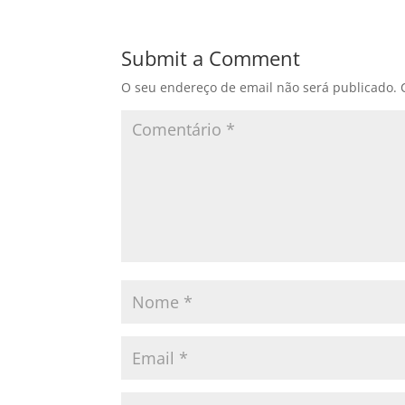
e
o
l
e
b
d
Submit a Comment
o
o
O seu endereço de email não será publicado.
o
n
k