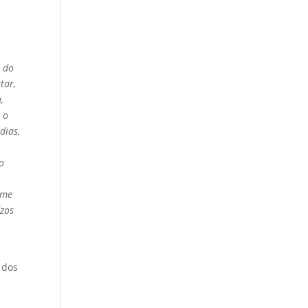
m do
tar,
,
 o
dias,
o
 me
ízos
 dos