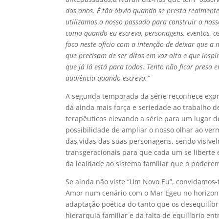
dos anos. É tão óbvio quando se presta realment
utilizamos o nosso passado para construir o nosso
como quando eu escrevo, personagens, eventos, o
foco neste ofício com a intenção de deixar que a 
que precisam de ser ditas em voz alta e que insp
que já lá está para todos. Tento não ficar presa
audiência quando escrevo.”
A segunda temporada da série reconhece expre
dá ainda mais força e seriedade ao trabalho
terapêuticos elevando a série para um lugar 
possibilidade de ampliar o nosso olhar ao ve
das vidas das suas personagens, sendo visive
transgeracionais para que cada um se liberte 
da lealdade ao sistema familiar que o poderem
Se ainda não viste “Um Novo Eu”, convidamos-t
Amor num cenário com o Mar Egeu no horizon
adaptação poética do tanto que os desequilíbr
hierarquia familiar e da falta de equilíbrio e