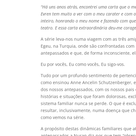
“Há uns anos atrás, encontrei uma carta que o m
Evren tem muito a ver com o meu carater e com o
inteiro, honrando o meu nome e fazendo com que 
teatro. E essa carta extraordinária deu-me corag
A série leva-nos numa viagem com as três amig
Egeu, na Turquia, onde são confrontadas com 
antepassados e que, de forma inconsciente, 
Eu por vocês, Eu como vocês, Eu sigo-vos.
Tudo por um profundo sentimento de pertenci
como ensinou Anne Ancelin Schutzenberger, e t
dos nossos antepassados, com os nossos pais 
histórias e situações que foram dolorosas, ex
sistema familiar nunca se perde. O que é excl
resultar, inclusivamente, numa doença que cheg
como vemos na série.
A propósito destas dinâmicas familiares que 
antepassados,a Nuran diz-nos que tem
“
observ