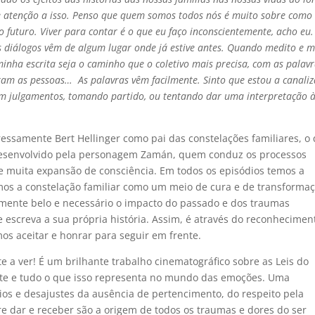
e atenção a isso. Penso que quem somos todos nós é muito sobre como
 futuro. Viver para contar é o que eu faço inconscientemente, acho eu.
s diálogos vêm de algum lugar onde já estive antes. Quando medito e 
minha escrita seja o caminho que o coletivo mais precisa, com as palav
iram as pessoas… As palavras vêm facilmente. Sinto que estou a canaliz
 em julgamentos, tomando partido, ou tentando dar uma interpretação 
ssamente Bert Hellinger como pai das constelações familiares, o
 desenvolvido pela personagem Zamán, quem conduz os processos
de muita expansão de consciência. Em todos os episódios temos a
rmos a constelação familiar como um meio de cura e de transforma
lmente belo e necessário o impacto do passado e dos traumas
e escreva a sua própria história. Assim, é através do reconhecimen
os aceitar e honrar para seguir em frente.
e a ver! É um brilhante trabalho cinematográfico sobre as Leis do
te e tudo o que isso representa no mundo das emoções. Uma
ios e desajustes da ausência de pertencimento, do respeito pela
ntre dar e receber são a origem de todos os traumas e dores do ser