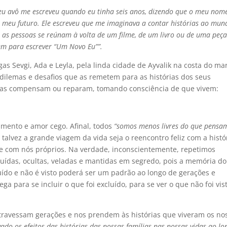
eu avô me escreveu quando eu tinha seis anos, dizendo que o meu nom
 meu futuro. Ele escreveu que me imaginava a contar histórias ao mun
as pessoas se reúnam à volta de um filme, de um livro ou de uma peça
em para escrever “Um Novo Eu””.
as Sevgi, Ada e Leyla, pela linda cidade de Ayvalik na costa do ma
dilemas e desafios que as remetem para as histórias dos seus
elas compensam ou reparam, tomando consciência de que vivem:
mento e amor cego. Afinal, todos
“somos menos livres do que pensa
alvez a grande viagem da vida seja o reencontro feliz com a histó
e com nós próprios. Na verdade, inconscientemente, repetimos
cluídas, ocultas, veladas e mantidas em segredo, pois a memória do
uído e não é visto poderá ser um padrão ao longo de gerações e
a para se incluir o que foi excluído, para se ver o que não foi vis
atravessam gerações e nos prendem às histórias que viveram os no
ado os efeitos das histórias das nossas famílias nas nossas vidas ao lo