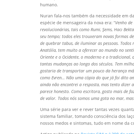
humano.
Nuran fala-nos também da necessidade em dar 
espécie de mensageira da nova era: “
Venho de 
revolucionárias, tais como Rumi, Şems, Hacı Bek
seu tempo; todos eles trouxeram novas formas de 
de quebrar tabus, de iluminar as pessoas. Todos 
Anatólia, tem muito a oferecer ao mundo no senti
Oriente e o Ocidente, o moderno e o tradicional, a
tantas mudanças ao longo dos séculos. Tem milhar
gostaria de transportar um pouco da herança má
como Evren… Não uma cópia do que já foi dito an
ainda não encontrei a resposta, mas tento dizer 
parece honesto. Como escritora, gosto mais de fa
de valor. Todos nós somos uma gota no mar, mas
Uma série para ver e rever tantas vezes quant
sistema familiar, tomando consciência dos la
nossos medos e sintomas, tudo em nome da cor