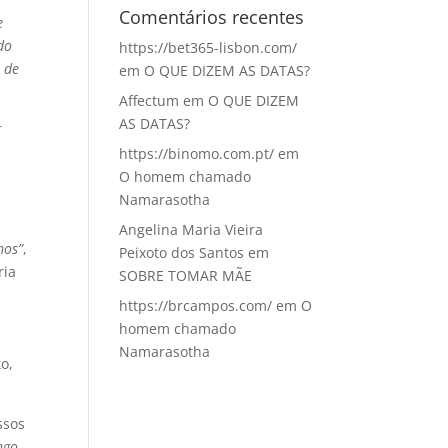
Comentários recentes
e
do
https://bet365-lisbon.com/
 de
em
O QUE DIZEM AS DATAS?
Affectum
em
O QUE DIZEM
AS DATAS?
r
https://binomo.com.pt/
em
O homem chamado
Namarasotha
Angelina Maria Vieira
mos”
,
Peixoto dos Santos
em
ria
SOBRE TOMAR MÃE
https://brcampos.com/
em
O
homem chamado
Namarasotha
to,
ssos
ngo