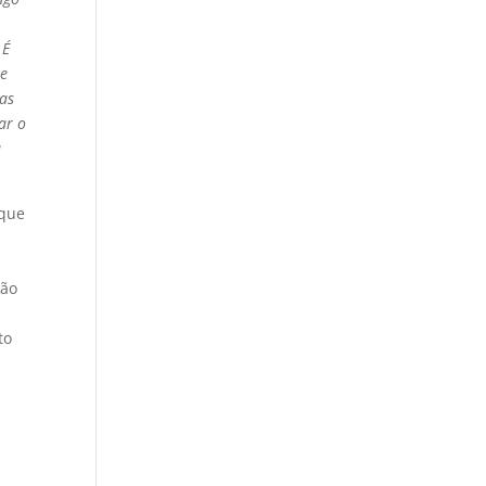
 É
me
ras
ar o
à
 que
ção
to