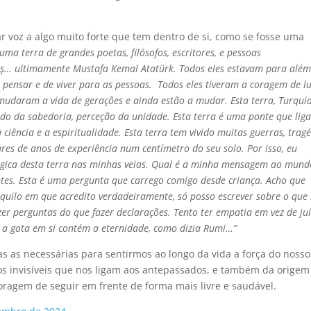
voz a algo muito forte que tem dentro de si, como se fosse uma
uma terra de grandes poetas, filósofos, escritores, e pessoas
taş… ultimamente Mustafa Kemal Atatürk. Todos eles estavam para alé
pensar e de viver para as pessoas. Todos eles tiveram a coragem de lu
mudaram a vida de gerações e ainda estão a mudar. Esta terra, Turquia
do da sabedoria, perceção da unidade. Esta terra é uma ponte que liga
 ciência e a espiritualidade. Esta terra tem vivido muitas guerras, tragé
es de anos de experiência num centímetro do seu solo. Por isso, eu
gica desta terra nas minhas veias. Qual é a minha mensagem ao mund
tes. Esta é uma pergunta que carrego comigo desde criança. Acho que
aquilo em que acredito verdadeiramente, só posso escrever sobre o que
zer perguntas do que fazer declarações. Tento ter empatia em vez de ju
 a gota em si contém a eternidade, como dizia Rumi…”
as as necessárias para sentirmos ao longo da vida a força do nosso
ços invisíveis que nos ligam aos antepassados, e também da origem
agem de seguir em frente de forma mais livre e saudável.