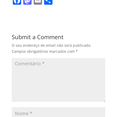
F
M
E
S
a
a
m
h
c
st
ai
ar
e
o
l
e
b
d
Submit a Comment
o
o
O seu endereço de email não será publicado.
o
n
Campos obrigatórios marcados com
*
k