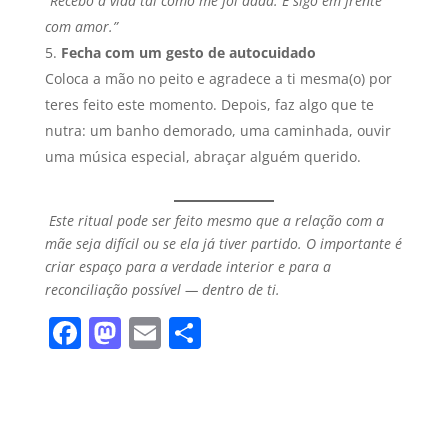
“Recebo a vida tal como me foi dada. E sigo em frente
com amor.”
Fecha com um gesto de autocuidado
Coloca a mão no peito e agradece a ti mesma(o) por
teres feito este momento. Depois, faz algo que te
nutra: um banho demorado, uma caminhada, ouvir
uma música especial, abraçar alguém querido.
Este ritual pode ser feito mesmo que a relação com a
mãe seja difícil ou se ela já tiver partido. O importante é
criar espaço para a verdade interior e para a
reconciliação possível — dentro de ti.
F
M
E
S
a
a
m
h
c
st
ai
ar
e
o
l
e