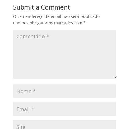
b
d
Submit a Comment
o
o
O seu endereço de email não será publicado.
o
n
Campos obrigatórios marcados com
*
k