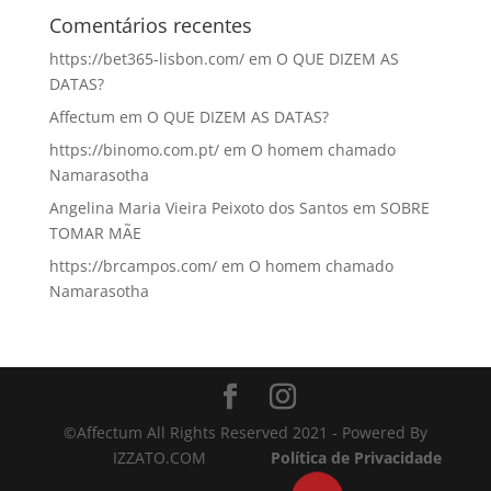
Comentários recentes
https://bet365-lisbon.com/
em
O QUE DIZEM AS
DATAS?
Affectum
em
O QUE DIZEM AS DATAS?
https://binomo.com.pt/
em
O homem chamado
Namarasotha
Angelina Maria Vieira Peixoto dos Santos
em
SOBRE
TOMAR MÃE
https://brcampos.com/
em
O homem chamado
Namarasotha
©Affectum All Rights Reserved 2021 - Powered By
IZZATO.COM
Política de Privacidade