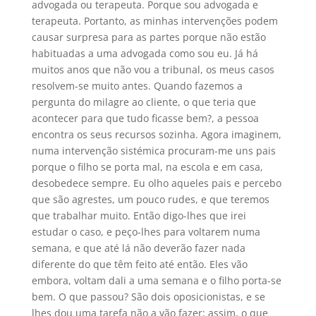
advogada ou terapeuta. Porque sou advogada e
terapeuta. Portanto, as minhas intervenções podem
causar surpresa para as partes porque não estão
habituadas a uma advogada como sou eu. Já há
muitos anos que não vou a tribunal, os meus casos
resolvem-se muito antes. Quando fazemos a
pergunta do milagre ao cliente, o que teria que
acontecer para que tudo ficasse bem?, a pessoa
encontra os seus recursos sozinha. Agora imaginem,
numa intervenção sistémica procuram-me uns pais
porque o filho se porta mal, na escola e em casa,
desobedece sempre. Eu olho aqueles pais e percebo
que são agrestes, um pouco rudes, e que teremos
que trabalhar muito. Então digo-lhes que irei
estudar o caso, e peço-lhes para voltarem numa
semana, e que até lá não deverão fazer nada
diferente do que têm feito até então. Eles vão
embora, voltam dali a uma semana e o filho porta-se
bem. O que passou? São dois oposicionistas, e se
lhes dou uma tarefa não a vão fazer; assim, o que