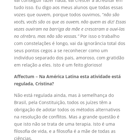
vai conseguir fazer nada, vai crescer a acreditar em
tudo isso. Eu digo aos meus alunos que todas essas
vozes que ouvem, porque todos ouvimos, “
não são
vocês, vocês são os que as ouvem, não quem as diz!
Essas
vozes ouviram na barriga da mãe e cresceram a ouvi-las
no cérebro, mas não são vossas.”
Por isso o trabalho
com constelações é longo, vai da ignorância total dos
seus pontos cegos a se reconhecer como um
indivíduo separado dos pais, amoroso, com gratidão
em relação a eles. Isto é um feito glorioso!
Affectum – Na América Latina esta atividade está
regulada, Cristina?
Não está regulada ainda, mas à semelhança do
Brasil, pela Constituição, todos os juízes têm a
obrigação de adotar todos os métodos alternativos
na resolução de conflitos. Mas a grande questão é
que isto não se trata de uma terapia. Isto é uma
filosofia de vida, e a filosofia é a mãe de todas as
ciências.