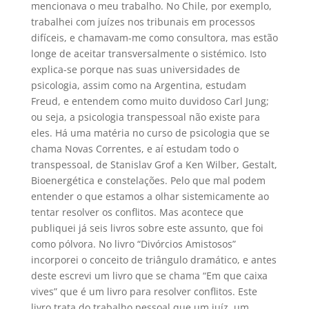
mencionava o meu trabalho. No Chile, por exemplo,
trabalhei com juízes nos tribunais em processos
difíceis, e chamavam-me como consultora, mas estão
longe de aceitar transversalmente o sistémico. Isto
explica-se porque nas suas universidades de
psicologia, assim como na Argentina, estudam
Freud, e entendem como muito duvidoso Carl Jung;
ou seja, a psicologia transpessoal não existe para
eles. Há uma matéria no curso de psicologia que se
chama Novas Correntes, e aí estudam todo o
transpessoal, de Stanislav Grof a Ken Wilber, Gestalt,
Bioenergética e constelações. Pelo que mal podem
entender o que estamos a olhar sistemicamente ao
tentar resolver os conflitos. Mas acontece que
publiquei já seis livros sobre este assunto, que foi
como pólvora. No livro “Divórcios Amistosos”
incorporei o conceito de triângulo dramático, e antes
deste escrevi um livro que se chama “Em que caixa
vives” que é um livro para resolver conflitos. Este
livro trata do trabalho pessoal que um juíz, um