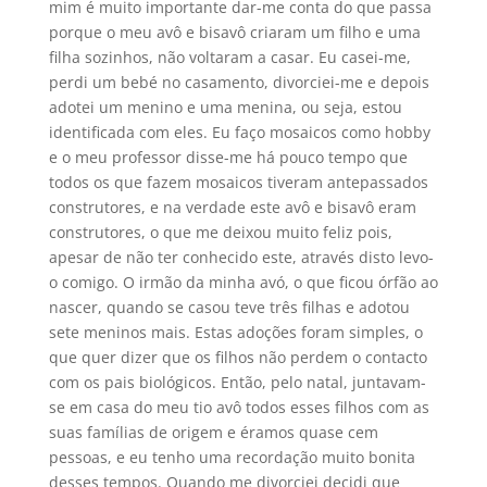
mim é muito importante dar-me conta do que passa
porque o meu avô e bisavô criaram um filho e uma
filha sozinhos, não voltaram a casar. Eu casei-me,
perdi um bebé no casamento, divorciei-me e depois
adotei um menino e uma menina, ou seja, estou
identificada com eles. Eu faço mosaicos como hobby
e o meu professor disse-me há pouco tempo que
todos os que fazem mosaicos tiveram antepassados
construtores, e na verdade este avô e bisavô eram
construtores, o que me deixou muito feliz pois,
apesar de não ter conhecido este, através disto levo-
o comigo. O irmão da minha avó, o que ficou órfão ao
nascer, quando se casou teve três filhas e adotou
sete meninos mais. Estas adoções foram simples, o
que quer dizer que os filhos não perdem o contacto
com os pais biológicos. Então, pelo natal, juntavam-
se em casa do meu tio avô todos esses filhos com as
suas famílias de origem e éramos quase cem
pessoas, e eu tenho uma recordação muito bonita
desses tempos. Quando me divorciei decidi que