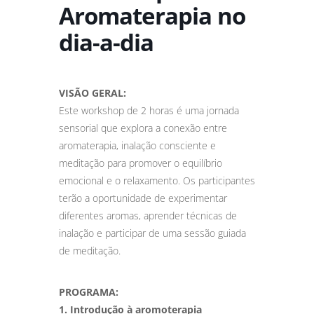
Aromaterapia no
dia-a-dia
VISÃO GERAL:
Este workshop de 2 horas é uma jornada
sensorial que explora a conexão entre
aromaterapia, inalação consciente e
meditação para promover o equilíbrio
emocional e o relaxamento. Os participantes
terão a oportunidade de experimentar
diferentes aromas, aprender técnicas de
inalação e participar de uma sessão guiada
de meditação.
PROGRAMA:
1. Introdução
à aromoterapia