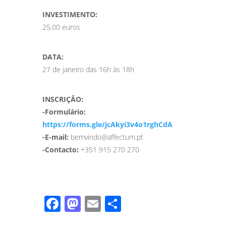
INVESTIMENTO:
25,00 euros
DATA:
27 de janeiro das 16h às 18h
INSCRIÇÃO:
-Formulário:
https://forms.gle/jcAkyi3v4o1rghCdA
-E-mail:
bemvindo@affectum.pt
-Contacto:
+351 915 270 270
Facebook
Mastodon
Email
Share