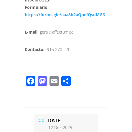
Formulario
https://forms.gle/aaa8b2aQpefQsoMG6
E-mail:
geral@affectum.pt
Contacto:
915 270 270
Facebook
Mastodon
Email
Share
DATE
12 Dez 2025