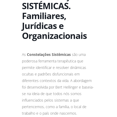
SISTÉMICAS.
Familiares,
Jurídicas e
Organizacionais
As
Constelações Sistêmicas
são uma
poderosa ferramenta terapêutica que
permite identificar e resolver dinâmicas
ocultas e padrões disfuncionais em
diferentes contextos da vida. A abordagem
foi desenvolvida por Bert Hellinger e baseia-
se na ideia de que todos nós somos
influenciados pelos sistemas a que
pertencemos, como a família, o local de
trabalho e o país onde nascemos.