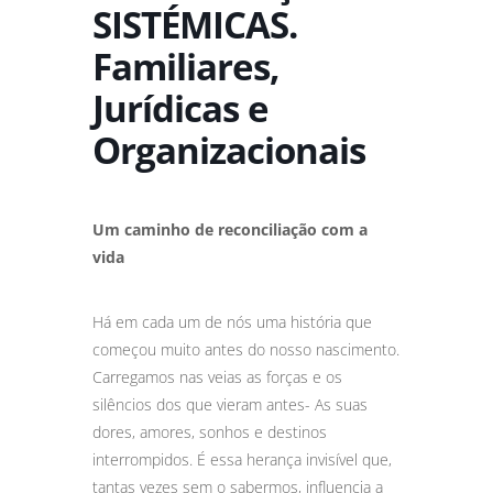
SISTÉMICAS.
Familiares,
Jurídicas e
Organizacionais
Um caminho de reconciliação com a
vida
Há em cada um de nós uma história que
começou muito antes do nosso nascimento.
Carregamos nas veias as forças e os
silêncios dos que vieram antes- As suas
dores, amores, sonhos e destinos
interrompidos. É essa herança invisível que,
tantas vezes sem o sabermos, influencia a