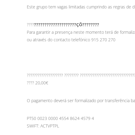
Este grupo tem vagas limitadas cumprindo as regras de d
????
????????????????????
ÇÕ
????????
Para garantir a presença neste momento terá de formaliz
ou através do contacto telefónico 915 270 270
???????????????????? ???????? ??????????????????????????????
???? 20,00€
O pagamento deverá ser formalizado por transferência ba
PT50 0023 0000 4554 8624 4579 4
SWIFT: ACTVPTPL