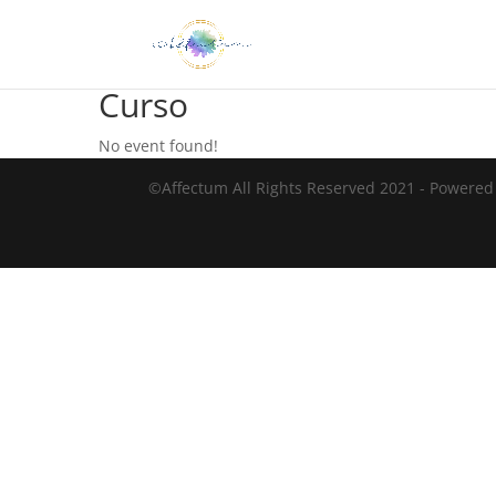
Curso
No event found!
©Affectum All Rights Reserved 2021 - Powere