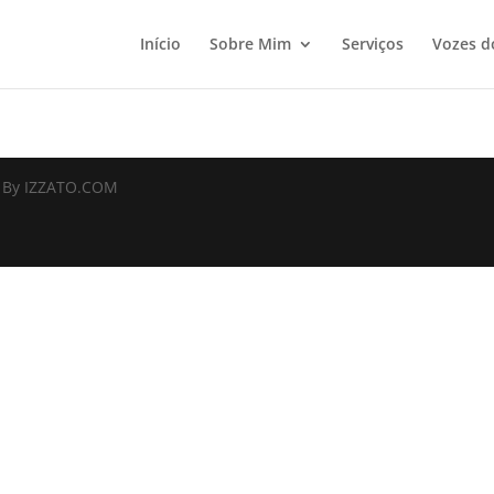
Início
Sobre Mim
Serviços
Vozes d
d By IZZATO.COM