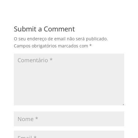
c
st
ai
ar
e
o
l
e
b
d
Submit a Comment
o
o
O seu endereço de email não será publicado.
o
n
Campos obrigatórios marcados com
*
k