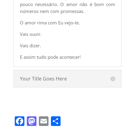
pouco necessário. O amor não é bom com
números nem com promessas.
O amor rima com Eu vejo-te.
Vais ouvir.
Vais dizer.
E assim tudo pode acontecer!
Your Title Goes Here
F
M
E
S
a
a
m
h