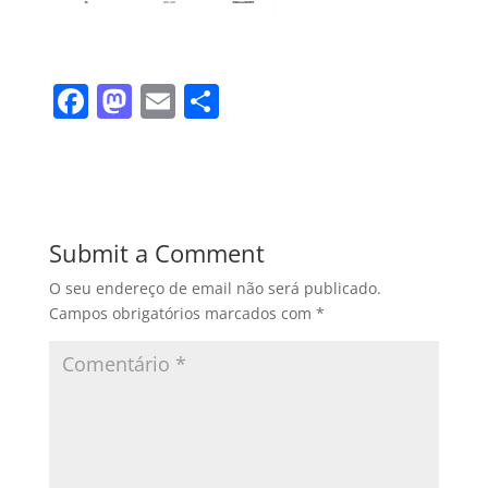
F
M
E
S
a
a
m
h
c
st
ai
ar
e
o
l
e
b
d
Submit a Comment
o
o
O seu endereço de email não será publicado.
o
n
Campos obrigatórios marcados com
*
k