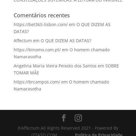
Comentários recentes
https://bet365-lisbon.com/
em
O QUE DIZEM AS
DATAS?
Affectum
em
O QUE DIZEM AS DATAS?
https://binomo.com.pt/
em
O homem chamado
Namarasotha
Angelina Maria Vieira Peixoto dos Santos
em
SOBRE
TOMAR MÃE
https://brcampos.com/
em
O homem chamado
Namarasotha
©Affectum All Rights Reserved 2021 - Powered By
IZZATO.COM
Política de Privacidade