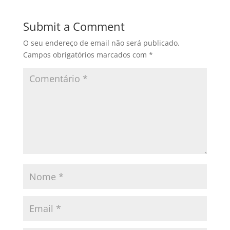
e
o
l
e
b
d
Submit a Comment
o
o
O seu endereço de email não será publicado.
o
n
Campos obrigatórios marcados com
*
k